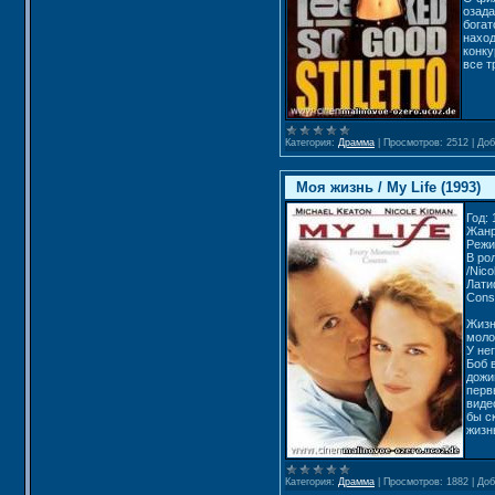
озад
богат
наход
конку
все т
Категория:
Драмма
|
Просмотров:
2512
|
Доб
Моя жизнь / My Life (1993)
Год:
Жанр
Режи
В ро
/Nico
Лати
Cons
Жизн
моло
У нег
Боб 
дожи
перв
виде
бы с
жизн
Категория:
Драмма
|
Просмотров:
1882
|
Доб