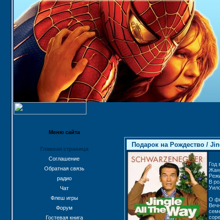
Меню сайта
Подарок на Рождество / Jing
Главная страница
Соглашение
Год 
Обратная связь
Жан
Реж
радио
В ро
Уил
Чат
Флеш игры
О ф
Вечн
Форум
семе
соре
Гостевая книга