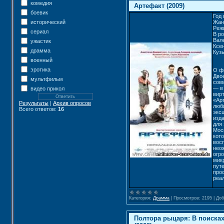
комедия
Артефакт (2009)
боевик
Год 
исторический
Жан
Реж
сериал
В р
Вал
ужастик
Ксе
драмма
Куз
военный
эротика
О ф
Дво
мультфильм
сов
— в
видео прикол
вир
«Арт
Результаты
|
Архив опросов
люб
Всего ответов:
16
экс
изда
для
Моск
кот
вос
нео
огр
мик
путе
про
реа
Категория:
Драмма
|
Просмотров:
2195
|
Доб
Полтора рыцаря: В поиск