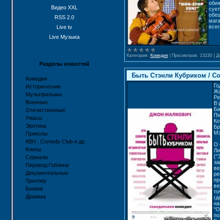
обиж
Видео XXL
сует
обещ
RSS 2.0
мага
всег
Live tv
Live Музыка
Категория:
Комедия
|
Просмотров:
13230
|
Д
Разделы новостей
Быть Стэнли Кубриком / Co
Комедия
Го
Исторические
Жа
Мультфильмы
Ре
Военные
В 
Ба
Отечественные
Пи
Ужасы
Ко
Эротика
Бр
Мэ
Приколы
КВН , Comedy Club и др.
О
Клипы
Ли
("
Сериалы
за
Перевод Гоблина
ве
Документальные
ре
пр
Триллер
ве
Боевик
то
Драмма
гд
на
"О
по