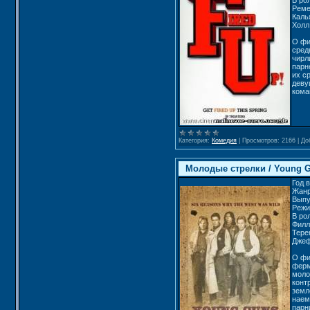
В ро
Реме
Каль
Холл
О фи
сред
чирл
парн
их с
деву
кома
Категория:
Комедия
|
Просмотров:
2166
|
До
Молодые стрелки / Young G
Год 
Жанр
Выпу
Режи
В ро
Филл
Тере
Джеф
О фи
ферм
моло
конт
земл
наем
парн