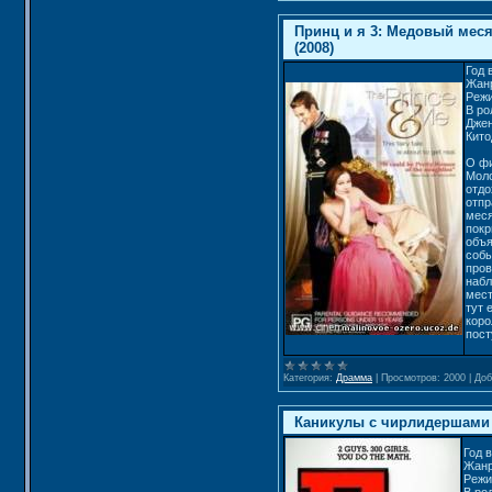
Принц и я 3: Медовый месяц
(2008)
Год 
Жан
Режи
В ро
Джен
Кито
О ф
Моло
отдо
отпр
меся
покр
объя
собы
пров
набл
мест
тут 
коро
пост
Категория:
Драмма
|
Просмотров:
2000
|
Доб
Каникулы с чирлидершами / 
Год 
Жанр
Режи