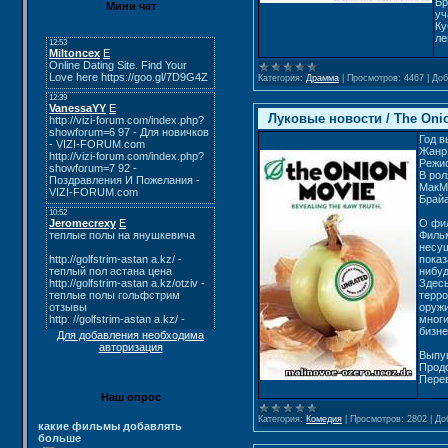
Бр
Мини чат
уч
Ку
ле
Категория:
Драмма
|
Просмотров:
4467
|
Доб
Луковые новости / The Oni
Год в
Жанр
Режис
В рол
МакМа
Брайа
О фи
Фильм
несу
показ
нибуд
Здес
терро
оружи
многи
бизне
Для добавления необходима
авторизация
Выпущ
Продо
Пере
Наш опрос
Категория:
Комедия
|
Просмотров:
2802
|
До
какие фильмы добавлять
больше