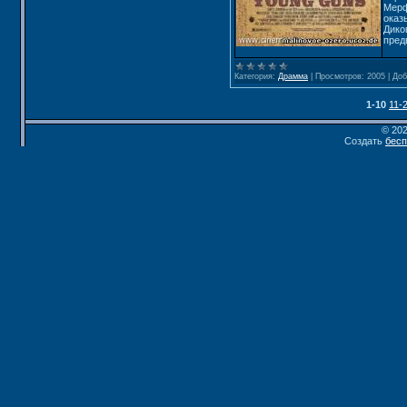
Мерф
оказ
Дико
пред
Категория:
Драмма
|
Просмотров:
2005
|
Доб
1-10
11-
© 20
Создать
бесп