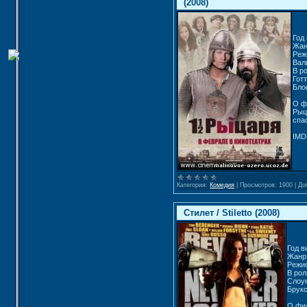
(2008)
Год
Жан
Реж
Вал
В р
Гот
Бло
О ф
Рыц
спа
IMDB
Категория:
Комедия
|
Просмотров:
1900
|
До
Стилет / Stiletto (2008)
Год в
Жанр:
Режис
В рол
Слоун
Брукс
О фил